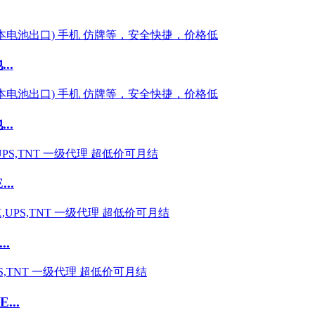
..
..
..
.
..