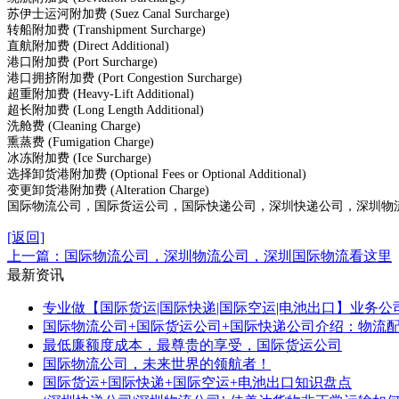
苏伊士运河附加费
(Suez Canal Surcharge)
转船附加费
(Transhipment Surcharge)
直航附加费
(Direct Additional)
港口附加费
(Port Surcharge)
港口拥挤附加费
(Port Congestion Surcharge)
超重附加费
(Heavy-Lift Additional)
超长附加费
(Long Length Additional)
洗舱费
(Cleaning Charge)
熏蒸费
(Fumigation Charge)
冰冻附加费
(Ice Surcharge)
选择卸货港附加费
(Optional Fees or Optional Additional)
变更卸货港附加费
(Alteration Charge)
国际物流公司
，国际货运公司，国际快递公司，深圳快递公司，深圳物
[返回]
上一篇：国际物流公司，深圳物流公司，深圳国际物流看这里
最新资讯
专业做【国际货运|国际快递|国际空运|电池出口】业务公司
国际物流公司+国际货运公司+国际快递公司介绍：物流配送
最低廉额度成本，最尊贵的享受，国际货运公司
国际物流公司，未来世界的领航者！
国际货运+国际快递+国际空运+电池出口知识盘点